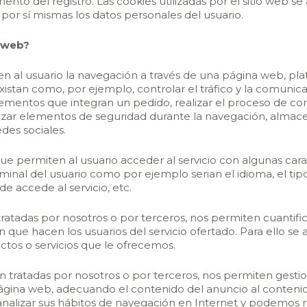
to del registro. Las cookies utilizadas por el sitio web s
or sí mismas los datos personales del usuario.
a web?
n al usuario la navegación a través de una página web, plata
xistan como, por ejemplo, controlar el tráfico y la comunicac
lementos que integran un pedido, realizar el proceso de com
ilizar elementos de seguridad durante la navegación, almace
des sociales.
ue permiten al usuario acceder al servicio con algunas cara
erminal del usuario como por ejemplo serian el idioma, el ti
de accede al servicio, etc.
tratadas por nosotros o por terceros, nos permiten cuantifica
ción que hacen los usuarios del servicio ofertado. Para ello s
ctos o servicios que le ofrecemos.
en tratadas por nosotros o por terceros, nos permiten gestio
página web, adecuando el contenido del anuncio al contenido 
nalizar sus hábitos de navegación en Internet y podemos m