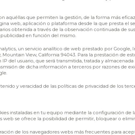
 aquéllas que permiten la gestión, de la forma más eficaz p
ágina web, aplicación o plataforma desde la que presta el se
rios obtenida a través de la observación continuada de su
r publicidad en función del mismo.
Analytics, un servicio analítico de web prestado por Google, 
ountain View, California 94043. Para la prestación de estos
ón IP del usuario, que será transmitida, tratada y almacenada
smisión de dicha información a terceros por razones de exi
le.
nido y veracidad de las políticas de privacidad de los terce
okies instaladas en tu equipo mediante la configuración de 
web se ofrece la posibilidad de permitir, bloquear o elimin
ación de los navegadores webs más frecuentes para aceptar,